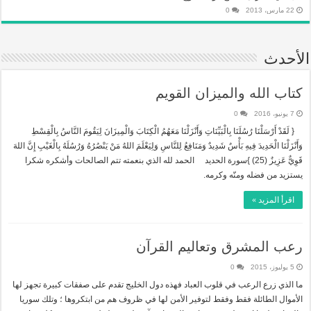
22 مارس، 2013
0
الأحدث
كتاب الله والميزان القويم
7 يونيو، 2016
0
{ لَقَدْ أَرْسَلْنَا رُسُلَنَا بِالْبَيِّنَاتِ وَأَنْزَلْنَا مَعَهُمُ الْكِتَابَ وَالْمِيزَانَ لِيَقُومَ النَّاسُ بِالْقِسْطِ
وَأَنْزَلْنَا الْحَدِيدَ فِيهِ بَأْسٌ شَدِيدٌ وَمَنَافِعُ لِلنَّاسِ وَلِيَعْلَمَ اللهُ مَنْ يَنْصُرُهُ وَرُسُلَهُ بِالْغَيْبِ إِنَّ اللهَ
قَوِيٌّ عَزِيزٌ (25) }سورة الحديد الحمد لله الذي بنعمته تتم الصالحات وأشكره شكرا
يستزيد من فضله ومنّه وكرمه.
اقرأ المزيد »
رعب المشرق وتعاليم القرآن
5 يوليوز، 2015
0
ما الذي زرع الرعب في قلوب العباد فهذه دول الخليج تقدم على صفقات كبيرة تجهز لها
الأموال الطائلة فقط وفقط لتوفير الأمن لها في ظروف هم من ابتكروها ؛ وتلك سوريا