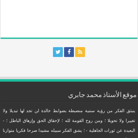
موقع الأستاذ محمد جابري
ينبثق الفكر من رؤية سننية منضبطة بضوابط خالدة لن تجد لها تبديلا ولا
تغييرا ولا تحويلا ؛ ومن روح القومة لله ؛ لإحقاق الحق وإزهاق الباطل ؛ -
البعيدة عن ثورات الجاهلية - ؛ يشق الفكر سبيله مشيدا صرحا فكريا متوازنا