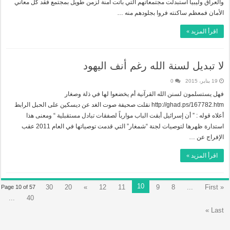
والعراق وليبيا استبدلت مجتمعاتهم التي باتت آمنة لزمن طويل بمجتمع فقد كل معاني
الأمان فمعظم ساكنته فروا بجلودهم منه …
اقرأ المزيد »
لا تبديل لسنة الله رغم أنف اليهود
19 يناير، 2015
0
فهل يستسلمون لسنن الله القرآنية أم يخضعوا لها في ذلة وصغار
http://ghad.ps/167782.htm نقلت صحيفة صوت الغد عن ديسكين على الحبل الرابط
أعلاه قوله : ” أن إسرائيل أبقت الباب موارباً لصفقات تبادل مستقبلية “ ومعنى هذا
استدارة ظهرها لتوصيات لجنة “شمغار” التي قدمت توصياتها في العام 2011 عقب
الإفراج عن …
اقرأ المزيد »
10
30
20
»
12
11
9
8
...
« First
Page 10 of 57
...
40
Last »