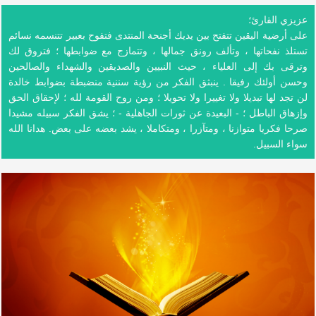
عزيزي القارئ؛
على أرضية اليقين تتفتح بين يديك أجنحة المنتدى فتفوح بعبير تتنسمه نسائم
تستلذ نفحاتها ، وتألف رونق جمالها ، وتتمازج مع ضوابطها ؛ فتروق لك
وترقى بك إلى العلياء ، حيث النبيين والصديقين والشهداء والصالحين
وحسن أولئك رفيقا . ينبثق الفكر من رؤية سننية منضبطة بضوابط خالدة
لن تجد لها تبديلا ولا تغييرا ولا تحويلا ؛ ومن روح القومة لله ؛ لإحقاق الحق
وإزهاق الباطل ؛ - البعيدة عن ثورات الجاهلية - ؛ يشق الفكر سبيله مشيدا
صرحا فكريا متوازنا ، ومتآزرا ، ومتكاملا ، يشد بعضه على بعض. هدانا الله
سواء السبيل.