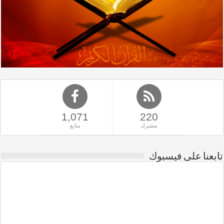
1,071
220
مشترك
متابع
تابعنا على فيسبوك