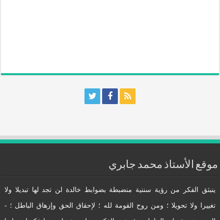
موقع الأستاذ محمد جابري
ينبثق الفكر من رؤية سننية منضبطة بضوابط خالدة لن تجد لها تبديلا ولا
تغييرا ولا تحويلا ؛ ومن روح القومة لله ؛ لإحقاق الحق وإزهاق الباطل ؛ -