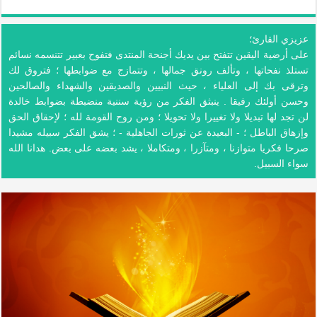
عزيزي القارئ؛
على أرضية اليقين تتفتح بين يديك أجنحة المنتدى فتفوح بعبير تتنسمه نسائم
تستلذ نفحاتها ، وتألف رونق جمالها ، وتتمازج مع ضوابطها ؛ فتروق لك
وترقى بك إلى العلياء ، حيث النبيين والصديقين والشهداء والصالحين
وحسن أولئك رفيقا . ينبثق الفكر من رؤية سننية منضبطة بضوابط خالدة
لن تجد لها تبديلا ولا تغييرا ولا تحويلا ؛ ومن روح القومة لله ؛ لإحقاق الحق
وإزهاق الباطل ؛ - البعيدة عن ثورات الجاهلية - ؛ يشق الفكر سبيله مشيدا
صرحا فكريا متوازنا ، ومتآزرا ، ومتكاملا ، يشد بعضه على بعض. هدانا الله
سواء السبيل.