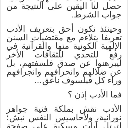
حصل لنا اليقين على النتيجة من
جواب الشرط.
وحينئذ نكون أحق بتعريف الأدب
تعريفا يتلاءم مع مقتضيات السنن
الإلهية الكونية منها والقرآنية في
رفع للتحدي للثقافات الأخر
ليبرهنوا عن صدق فلسفتهم، بل
عن ضلالهم وانحرافهم وانجرافهم
وراء كل فيلسوف ناعق…
فما الأدب إذن ؟
الأدب نقش بملكة فنية جواهر
نورانية، ولأحاسيس النفس نبش؛
لترتل آيات مسكية على صفحة