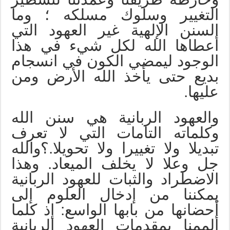
التغيير وسلوك مسلكه ؛ وما
السنن الإلهية غير العهود التي
أعطاها الله لكل شيء في هذا
الوجود ليمضي الكون في انسجام
بديع حتى يأخذ الله الأرض ومن
عليها.
والعهود الربانية هي سنن الله
وكلماته التامات التي لا تعرف
تبديلا ولا تغييرا ولا تحويلا.؟والله
جل وعلا لا يخلف الميعاد. وهذا
الاضطراد والثبات للعهود الربانية
يمكننا من إدخال العلوم إلى
أحضانها من بابها الواسع: إذ كلما
ألممنا بمقدمات العهود الربانية