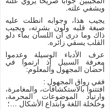
المجيبين جوابا صريحا يروي غلته
ويشفي علته.
يجيب هذا، وجوابه انطلت عليه
صبغة قلبه ولون بشرته، ويجيب
ذاك وما درى أن اللسان بماء دلو
القلب يسقي زائره.
عرف الأدباء الوسيلة وعدموا
معرفة السبيل إذ ارتموا في
أحضان المجهول والمعلوم:
ففي رواق المجهول :
افتتنوا بالاستكشافات، والمغامرة،
وارتياد الموضوعات المحرمة،
وخلخلة اللغة وابتداع الأشكال …؛