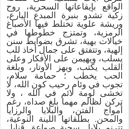
الواقع بإيقاعاتها السحرية، روح
زكية تشدو بنبرة المبدع البارع،
وريشة علوية تختلط فيها الأصباغ
الرمزية، وتمتزج خطوطها في
خيالات بهية، تشرق بضوابط سنن
إلهية، وتتفتق على جمال أخاذ للب
يسلب، ويهيمن على الأفكار وعلى
القلب يكتب، ويهز الأوتار، وبلغة
الحب يخطب ؛ حمامة سلام،
تجوب في وئام رحيب كون الله، لا
تخشى لومة لائم في الله ، ولا
تركن لظالم مهما بلغ صداه، رغم
أمواج الفتن، والبلايا والرزايا
والمحن. بطلقاتها اللينة النوعية،
تترنم بلابل سجية صواعق قنابل