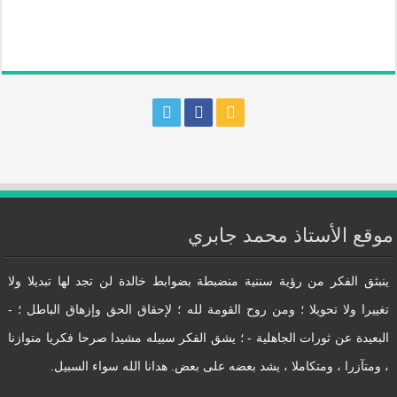
موقع الأستاذ محمد جابري
ينبثق الفكر من رؤية سننية منضبطة بضوابط خالدة لن تجد لها تبديلا ولا
تغييرا ولا تحويلا ؛ ومن روح القومة لله ؛ لإحقاق الحق وإزهاق الباطل ؛ -
البعيدة عن ثورات الجاهلية - ؛ يشق الفكر سبيله مشيدا صرحا فكريا متوازنا
، ومتآزرا ، ومتكاملا ، يشد بعضه على بعض. هدانا الله سواء السبيل.