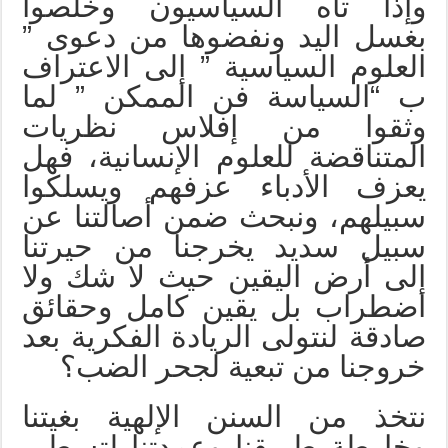
وإذا تاه السياسيون وخلصوا
بغسل اليد ونفضوها من دعوى ”
العلوم السياسية ” إلى الاعتراف
ب “السياسة فن الممكن ” لما
وثقوا من إفلاس نظريات
المتناقضة للعلوم الإنسانية، فهل
يعزف الأدباء عزفهم ويسلكوا
سبيلهم، ونبحث ضمن أصالتنا عن
سبيل سديد يخرجنا من حيرتنا
إلى أرض اليقين حيث لا شك ولا
اضطراب بل يقين كامل وحقائق
صادقة لنتولى الريادة الفكرية بعد
خروجنا من تبعية لجحر الضب؟
نتخذ من السنن الإلهية بغيتنا
وخارطة طريقنا وعمدتنا لتسطير