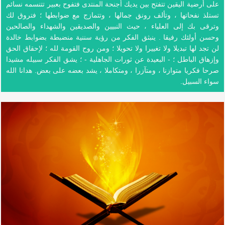
على أرضية اليقين تتفتح بين يديك أجنحة المنتدى فتفوح بعبير تتنسمه نسائم
تستلذ نفحاتها ، وتألف رونق جمالها ، وتتمازج مع ضوابطها ؛ فتروق لك
وترقى بك إلى العلياء ، حيث النبيين والصديقين والشهداء والصالحين
وحسن أولئك رفيقا . ينبثق الفكر من رؤية سننية منضبطة بضوابط خالدة
لن تجد لها تبديلا ولا تغييرا ولا تحويلا ؛ ومن روح القومة لله ؛ لإحقاق الحق
وإزهاق الباطل ؛ - البعيدة عن ثورات الجاهلية - ؛ يشق الفكر سبيله مشيدا
صرحا فكريا متوازنا ، ومتآزرا ، ومتكاملا ، يشد بعضه على بعض. هدانا الله
سواء السبيل.