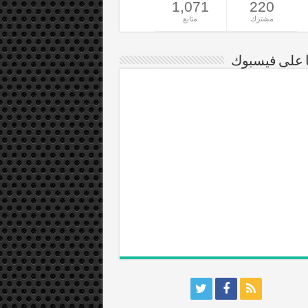
1,071
220
مشترك
متابع
ا على فيسبوك