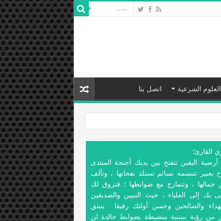
العلوم الشرعية
اتصل بنا
ي القارئ؛
أرضية اليقين تتفتح بين يديك أجنحة المنتدى
 بعبير تتنسمه نسائم تستلذ نفحاتها ، وتألف
 جمالها ، وتتمازج مع ضوابطها ؛ فتروق لك
ى بك إلى العلياء ، حيث النبيين والصديقين
هداء والصالحين وحسن أولئك رفيقا . ينبثق
ر من رؤية سننية منضبطة بضوابط خالدة لن