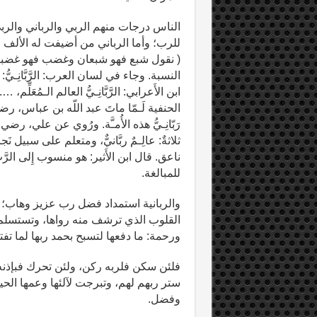
الناس درجات منهم الربي والرباني والرب
للرب؛ وأما الرباني من أضيفت له الألف وا
( نقول شبع فهو شبعان وغضب فهو غضبان
النسبة. وجاء في لسان العرب: الرَّبَّانِـيُّ:
ابن الأَعرابي: الرَّبَّانِـيُّ العالم الـمُعَلّ
الحنفية لَـمّا ماتَ عبد اللّه بن عباس، رضي
رَبّانِـيُّ هذه الأُمـَّة. ورُوي عن علي، رضي
ثلاثةٌ: عالِـمٌ ربَّانيٌّ، ومتعلم على سبيل نَجاةٍ،
ناعق. قال ابن الأَثير: هو منسوب إِلى الرَّب
للمبالغة.
والربانية استمداد فضل رب عزيز وهاب؛ 
القلوب الذي ترشف منه رواها، وتستسلم 
ورحمة: ما دفعها لتسبح بحمد ربها لما ت
فلئن سكن فلربه ركن، ولئن تحرك فبإذنه 
ستر ربهم لهم، وتبرجت لآلئها وعمها الح
وفضل.