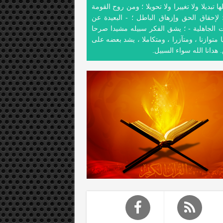
ها تبديلا ولا تغييرا ولا تحويلا ؛ ومن روح القومة
 لإحقاق الحق وإزهاق الباطل ؛ - البعيدة عن
ت الجاهلية - ؛ يشق الفكر سبيله مشيدا صرحا
 متوازنا ، ومتآزرا ، ومتكاملا ، يشد بعضه على
هدانا الله سواء السبيل.