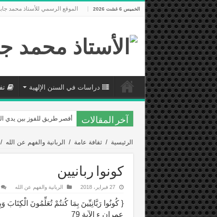
الموقع الرسمي للأستاذ محمد جاب
الخميس 6 غشت 2026
دراسات في السنن الإلهية
تف
أقصر طريق للفوز بين يدي ال
آخر المقالات
الرئيسية
/
ثقافة عامة
/
الربانية والفهم عن الله
/
كونوا ربانيين
27 فبراير، 2018
الربانية والفهم عن الله
{ كُونُوا رَبَّانِيِّينَ بِمَا كُنتُمْ تُعَلِّمُونَ الْكِتَابَ 
عمران ء الآية 79