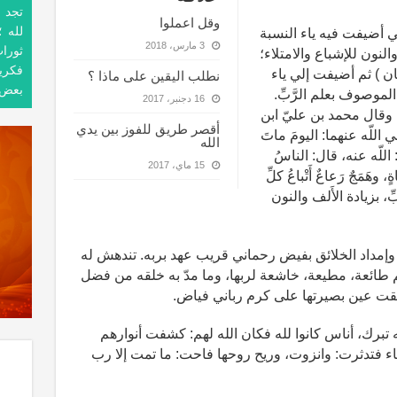
تجد ل
وقل اعملوا
لله ؛
ي أضيفت فيه ياء النسبة
3 مارس، 2018
ثورا
لنون للإشباع والامتلاء؛
فكريا
 ) ثم أضيفت إلي ياء
نطلب اليقين على ماذا ؟
بعض. 
 الموصوف بعلم الرَّبِّ.
16 دجنبر، 2017
ِم، …. وقال محمد بن عليّ ابن
أقصر طريق للفوز بين يدي
 اللّه عنهما: اليومَ ماتَ
الله
: اللّه عنه، قال: الناسُ
15 ماي، 2017
 وهَمَجٌ رَعاعٌ أَتْباعُ كلِّ
ِّ، بزيادة الأَلف والنون
وإمداد الخلائق بفيض رحماني قريب عهد بربه. تندهش له
طائعة، مطيعة، خاشعة لربها، وما مدّ به خلقه من فضل
فتقت عين بصيرتها على كرم رباني فياض.
تبرك، أناس كانوا لله فكان الله لهم: كشفت أنوارهم
ياء فتدثرت: وانزوت، وريح روحها فاحت: ما تمت إلا رب