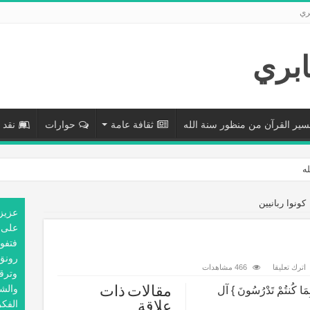
ري
سير القرآن من منظور سنة الله
ثقافة عامة
حوارات
نقد 
له
كونوا ربانيين
عزيز
على 
فتفوح
رونق
اترك تعليقا
466 مشاهدات
وترق
والش
وَبِمَا كُنتُمْ تَدْرُسُونَ } آل
مقالات ذات
الفك
علاقة