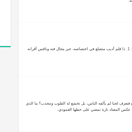
ه.
لا شك أن الكتابة الأدبية تستلزم أن يكون المرء : 1. ذا قلم أديب متضلع في اختصاصه، خبر مجال فنه ونافس أقرانه
قع فتعزف لحنا لم يألفه الناس، بل تخشع له القلوب وتنجذب؟ ما الذي
عكس المعتاد تارة تمضي على خطها العمودي،