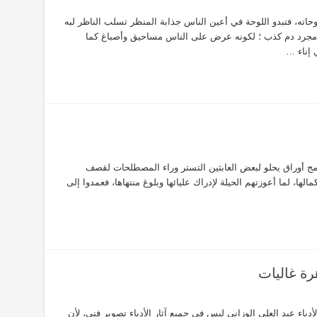
ته، فتبدو اللوحة في أعين الناس جذابة المنظر تسلب الناظر لبه
ن مجرد دم كذب ؛ لكونه عرض على الناس مساحيق وأصباغ كما
 إناء …
 أوراق يحلو لبعض العابثين التستر وراء المصطلحات لقصف
الها، لما أعوزتهم الحيلة لإدراك عليائها وبلوغ منتهاها، فعمدوا إلى
رة غاليات
باء عبد العلي الوزاني ليس في جميع آثار الأدباء تصوير فني، لأن