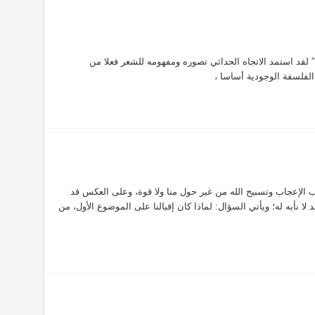
” لقد استمد الاتجاه الحداثي تصوره ومفهومه للشعر فعلا من
لفلسفة الوجودية أساسا ،
اب الإعجاب وتسبيح الله من غير حول منا ولا قوة، وعلى العكس قد
د لا نأبه له؛ ويأتي السؤال: لماذا كان إقبالنا على الموضوع الأول، من