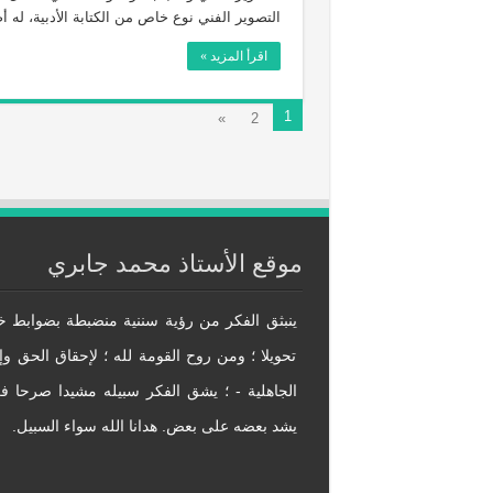
التصوير الفني نوع خاص من الكتابة الأدبية، له أ
اقرأ المزيد »
1
»
2
موقع الأستاذ محمد جابري
ينبثق الفكر من رؤية سننية منضبطة بضوابط خالدة
تحويلا ؛ ومن روح القومة لله ؛ لإحقاق الحق وإ
الجاهلية - ؛ يشق الفكر سبيله مشيدا صرحا فكري
يشد بعضه على بعض. هدانا الله سواء السبيل.