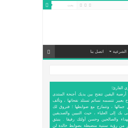
 الشرعية
اتصل بنا
ي القارئ؛
أرضية اليقين تتفتح بين يديك أجنحة المنتدى
 بعبير تتنسمه نسائم تستلذ نفحاتها ، وتألف
 جمالها ، وتتمازج مع ضوابطها ؛ فتروق لك
ى بك إلى العلياء ، حيث النبيين والصديقين
هداء والصالحين وحسن أولئك رفيقا . ينبثق
ر من رؤية سننية منضبطة بضوابط خالدة لن