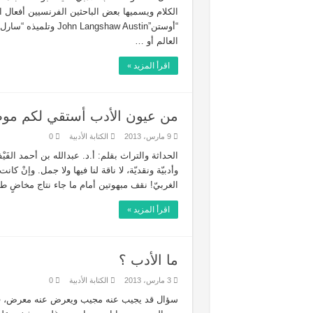
الكلام ويسميها بعض الباحثين الفرنسيين أفعال
السنن الإلهية : مخرج للفقه ا
أمارات فقه السنن الإلهية وتط
العالم أو …
الفقه المنهاجي
اقرأ المزيد »
 ” DIVINES CORANIQUES
من عيون الأدب أستقي لكم مو
9 مارس، 2013
الكتابة الأدبية
0
وأدبيّة ونقديّة، لا ناقة لنا فيها ولا جمل. وإنْ كان
الغربيّ! نقف مبهوتين أمام ما جاء نتاج مخاضٍ
اقرأ المزيد »
ما الأدب ؟
3 مارس، 2013
الكتابة الأدبية
0
سؤال قد يجيب عنه مجيب ويعرض عنه معرض، فلا 