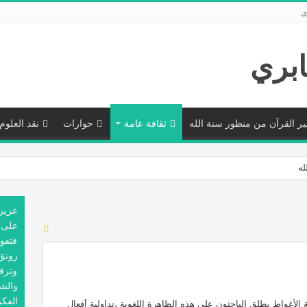
ي
ر القرآن من منظور سنة الله
ثقافة عامة
حوارات
نقد العلوم
له
عزيز
على 
فتفوح
ماعي بين الحاكم والمحكوم
رونق
وترق
والش
الفك
 الأغواط يطلق الباحثون على هذه الظاهرة اللغوية ،تداولية أفعال