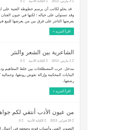
3 مارس، 2013
الكتابة الأدبية
0
قد يحلو لكاتب أن يرسم خطوطه الفنية على لوحا
وقد تستولي على خياله ؛ لكنها في عيون الفنا
يعرضها التاجر على فرق بين من يعرضها للبيع في
اقرأ المزيد »
الشاعرية بين الشعر والنثر
2 مارس، 2013
الكتابة الأدبية
0
مدخل: حرب المصطلحات بين خلط المفاهيم ودمج
البنايات المحكمة وإزالة نقوش رونقها، وجمالية كم
رشقها،
اقرأ المزيد »
من عيون الأدب أنتقي لكم جواه
28 فبراير، 2013
الكتابة الأدبية
0
التصوير الفني وأسباب قوته وضعفه في أعمال الأد