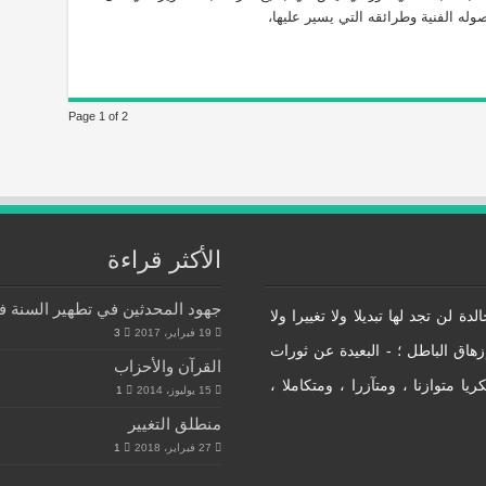
صوله الفنية وطرائقه التي يسير عليها،
Page 1 of 2
الأكثر قراءة
جهود المحدثين في تطهير السنة في
 لن تجد لها تبديلا ولا تغييرا ولا
19 فبراير، 2017
3
زهاق الباطل ؛ - البعيدة عن ثورات
القرآن والأحزاب
ا متوازنا ، ومتآزرا ، ومتكاملا ،
15 يوليوز، 2014
1
منطلق التغيير
27 فبراير، 2018
1