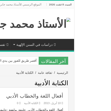
الموقع الرسمي للأستاذ محمد جابر
السبت 8 غشت 2026
دراسات في السنن الإلهية
تفسي
آخر المقالات
أقصر طريق للفوز بين يدي ال
وقل اعملوا
الرئيسية
/
ثقافة عامة
/
الكتابة الأدبية
كونوا ربانيين
الكتابة الأدبية
منطلق التغيير
ضوابط قرآنية للتوازن الاجت
أفعال اللغة والخطاب الأدبي‏
تجليات قيومية الله
10 أبريل، 2013
الكتابة الأدبية
0
نطلب اليقين على ماذا ؟
أفعال اللغة والخطاب الأدبي خليفة بولفعة -جامعة