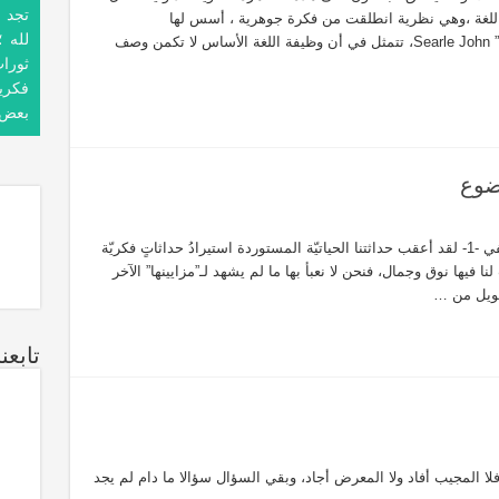
تجد ل
 اللغة ،وهي نظرية انطلقت من فكرة جوهرية ، أسس لها
لمعاصر.
لله ؛
“أوستن”John Langshaw Austin وتلميذه “سارل” Searle John، تتمثل في أن وظيفة اللغة الأساس لا تكمن وصف
لعاتها
ثورا
فكريا
بعض. 
CARACTÉRISTIQUES ET SPÉCIFICATIONS DES “SOUNANES
ضوع
الحداثة والتراث بقلم: أ.د. عبدالله بن أحمد الفَيْفي -1- لقد أعقب حداثتنا الحياتيّة المستوردة استيرادُ حداثاتٍ فكريّة
ت لنا فيها نوق وجمال، فنحن لا نعبأ بها ما لم يشهد لـ”مزايينها” الآخر
 طويل من …
تابع
المجيب أفاد ولا المعرض أجاد، وبقي السؤال سؤالا ما دام لم يجد