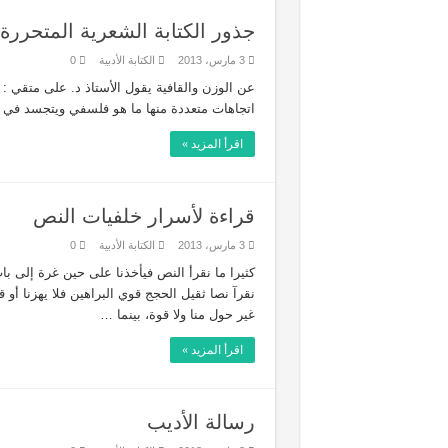
جذور الكتابة الشعرية المتحررة
3 مارس، 2013
الكتابة الأدبية
0
عن الوزن والقافية يقول الأستاذ د. على متقي : 
اتجاهات متعددة منها ما هو فلسفي ويتجسد في ا
اقرأ المزيد »
قراءة لأسرار خلفيات النص
3 مارس، 2013
الكتابة الأدبية
0
كثيرا ما نقرأ النص فيأخذنا على حين غرة إلى ب
نقرآ نصا ثقيل الحجج قوي البراهين فلا يهزنا أو ق
غير حول منا ولا قوة، بينما …
اقرأ المزيد »
رسالة الأديب