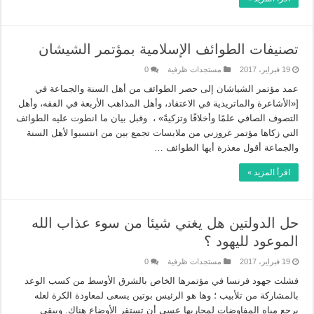
تصنيفات الطوائف الإسلامية بمؤتمر الشيشان
19 فبراير، 2017
مستجدات ظرفية
0
عمد مؤتمر الشياشان إلى حصر الطوائف من أهل السنة والجماعة في
[«الأشاعرة والماتريدية في الاعتقاد، وأهل المذاهب الأربعة في الفقه، وأهل
التصوف الصافي علمًا وأخلاقًا وتزكيةً» ، وقبل بيان ما انطوت عليه الطوائف
التي زكاها مؤتمر غروزني من ملابسات تجمع بين من انتسبوا لأهل السنة
والجماعة أقول معذرة أيها الطوائف …
اقرأ المزيد »
حل الدولتين هل يغني شيئا من سوء عذاب الله
الموعود لليهود ؟
19 فبراير، 2017
مستجدات ظرفية
0
فشلت جهود فرنسا في مؤتمرها الخاص بالشرق الأوسط من كسب الوعد
بالمشاركة من تلأبيب ؛ وها هو الرئيس بوتين يسعى لمعاودة الكرة لعله
يرجع مياه المفاوضات لمجاريها عسى أن تستقر الأوضاع هناك. ويبقى