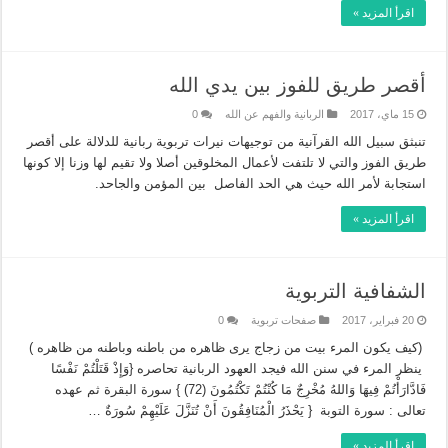
اقرأ المزيد »
أقصر طريق للفوز بين يدي الله
15 ماي، 2017
الربانية والفهم عن الله
0
تنبثق سبيل الله القرآنية من توجيهات نيرات تربوية ربانية للدلالة على أقصر
طريق الفوز والتي لا تلتفت لأعمال المخلوقين أصلا ولا تقيم لها وزنا إلا كونها
استجابة لأمر الله حيث هي الحد الفاصل بين المؤمن والجاحد.
اقرأ المزيد »
الشفافية التربوية
20 فبراير، 2017
صفحات تربوية
0
(كيف يكون المرء بيت من زجاج يرى ظاهره من باطنه وباطنه من ظاهره )
ينظر المرء في سنن الله فيجد العهود الربانية تحاصره {وَإِذْ قَتَلْتُمْ نَفْسًا
فَادَّارَأْتُمْ فِيهَا وَاللهُ مُخْرِجٌ مَا كُنْتُمْ تَكْتُمُونَ (72) } سورة البقرة ثم عهده
تعالى : سورة التوبة { يَحْذَرُ الْمُنَافِقُونَ أَنْ تُنَزَّلَ عَلَيْهِمْ سُورَةٌ …
اقرأ المزيد »