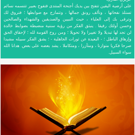
على أرضية اليقين تتفتح بين يديك أجنحة المنتدى فتفوح بعبير تتنسمه نسائم
تستلذ نفحاتها ، وتألف رونق جمالها ، وتتمازج مع ضوابطها ؛ فتروق لك
وترقى بك إلى العلياء ، حيث النبيين والصديقين والشهداء والصالحين
وحسن أولئك رفيقا . ينبثق الفكر من رؤية سننية منضبطة بضوابط خالدة
لن تجد لها تبديلا ولا تغييرا ولا تحويلا ؛ ومن روح القومة لله ؛ لإحقاق الحق
وإزهاق الباطل ؛ - البعيدة عن ثورات الجاهلية - ؛ يشق الفكر سبيله مشيدا
صرحا فكريا متوازنا ، ومتآزرا ، ومتكاملا ، يشد بعضه على بعض. هدانا الله
سواء السبيل.