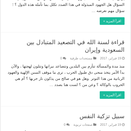
السؤال هل الجهود المبذولة في هذا الصدد تكلل بما تأمله هذه الدول ؟ ؛
سؤال مهم نعرضه …
اقرأ المزيد »
قراءة لسنة الله في التصعيد المتبادل بين
السعودية وإيران
19 فبراير، 2017
مستجدات ظرفية
0
منذ مدة والمسألة تتأزم بين البلدين وتتصاعد نبراتها وتتلون لهجتها ، والآن
بدأ الأمر يتخذ منحى دق طبول الحرب ، ترى ما موقف السنن الإلهية والعهود
الربانية من هذا التوتر .وهل هو في صالح من يذكون نار حربها ؟ أم هي
الحروب بالوكالة ؟ وعن من ؟ لست هنا بصدد …
اقرأ المزيد »
سبيل تزكية النفس
19 فبراير، 2017
صفحات تربوية
0