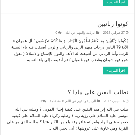
اقرأ المزيد »
كونوا ربانيين
27 فبراير، 2018
الربانية والفهم عن الله
0
{ كُونُوا رَبَّانِيِّينَ بِمَا كُنتُمْ تُعَلِّمُونَ الْكِتَابَ وَبِمَا كُنتُمْ تَدْرُسُونَ } آل عمران ء
الآية 79 الناس درجات منهم الربي والرباني والربي أضيفت فيه ياء النسبة
للرب؛ وأما الرباني من أضيفت له الألف والنون للإشباع والامتلاء؛ ( نقول
شبع فهو شبعان وغضب فهو غضبان ) ثم أضيفت إلي ياء النسبة. …
اقرأ المزيد »
نطلب اليقين على ماذا ؟
16 دجنبر، 2017
الربانية والفهم عن الله
,
ثقافة عامة
0
طلب نبي الله إبراهيم اليقين على كيفية إحياء الموتى ؟ وطلبه نبي الله
موسى عليه السلام على رؤية ربه ؟ وطلبه زكرياء عليه السلام على كيفية
حصوله على الولد وامرأته عاقر وقد بلغ من الكبر عتيا ؟ وطلبه الذي مر على
القرية وهي خاوية على عروشها : أنى يحيي الله …