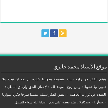
موقع الأستاذ محمد جابري
ينبثق الفكر من رؤية سننية منضبطة بضوابط خالدة لن تجد لها تبديلا ولا
تغييرا ولا تحويلا ؛ ومن روح القومة لله ؛ لإحقاق الحق وإزهاق الباطل ؛ -
البعيدة عن ثورات الجاهلية - ؛ يشق الفكر سبيله مشيدا صرحا فكريا متوازنا
، ومتآزرا ، ومتكاملا ، يشد بعضه على بعض. هدانا الله سواء السبيل.