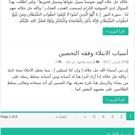
فالله جل علاه ألهم نفوسنا سبيل تقواها وسبيل فجورها ؛ ولئن أطللت بهذا
السؤال لدى الصوفية الكرام لسمعت العجب العجاب ؛ والله جل جلاله تعهد
لنا : سورة النور { يَا أَيُّهَا الَّذِينَ آمَنُوا لَا تَتَّبِعُوا خُطُوَاتِ الشَّيْطَانِ وَمَنْ يَتَّبِعْ
خُطُوَاتِ الشَّيْطَانِ فَإِنَّهُ يَأْمُرُ بِالْفَحْشَاءِ وَالْمُنْكَرِ وَلَوْلَا فَضْلُ اللهِ عَلَيْكُمْ …
اقرأ المزيد »
أسباب الابتلاء وفقه التحصين
18 فبراير، 2017
الربانية والفهم عن الله
0
إن من أسماء الله جل جلاله { وإن كنا لمبتلين } ، مما يجعل الابتلاء سنة ثابتة
؛ والله جل جلاله إذا أراد أمرا هيأ له أسبابه ومن أسبابه يسلط رسله على
من يشاء؛ والرسل هنا نكرة معرفه بهاء الضمير أي أنه سبحانه وتعالى يسلط
الظالمين على بعضهم البعض كما …
اقرأ المزيد »
1
Last »
...
»
5
4
3
2
Page 1 of 8
عزيزي القارئ؛