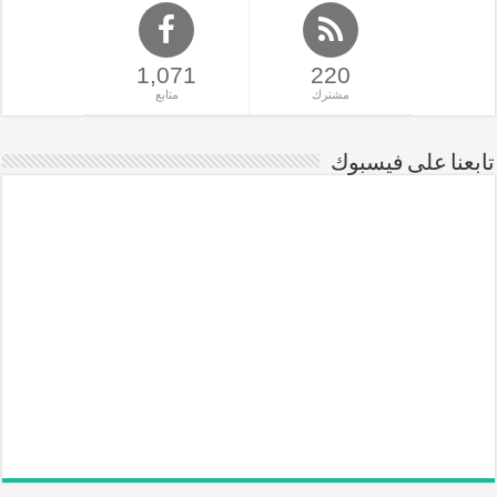
1,071
220
مشترك
متابع
تابعنا على فيسبوك