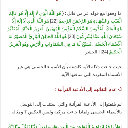
ما وقفوا مع قوله عز من قائل : {
هُوَ اللَّهُ الَّذِي لَا إِلَهَ إِلَّا هُوَ عَالِمُ
الْغَيْبِ وَالشَّهَادَةِ هُوَ الرَّحْمَنُ الرَّحِيمُ
[22]
هُوَ اللَّهُ الَّذِي لَا إِلَهَ إِلَّا
هُوَ الْمَلِكُ الْقُدُّوسُ السَّلَامُ الْمُؤْمِنُ الْمُهَيْمِنُ الْعَزِيزُ الْجَبَّارُ الْمُتَكَبِّرُ
سُبْحَانَ اللَّهِ عَمَّا يُشْرِكُونَ
[23]
هُوَ اللَّهُ الْخَالِقُ الْبَارِئُ الْمُصَوِّرُ لَهُ
الْأَسْمَاء الْحُسْنَى يُسَبِّحُ لَهُ مَا فِي السَّمَاوَاتِ وَالْأَرْضِ وَهُوَ الْعَزِيزُ
الْحَكِيمُ
[24] [ الحشر
حيث جاءت دلالة الآية كاشفة بأن الأسماء الحسنى هي غير
الأسماء المفردة التي ساقتها الآية،
3- عدم التفاتهم إلى الأدعية القرآنية :
لم يلتفتوا إلى الأدعية القرآنية والتي استندت إلى التوسل
بالأسماء الحسنى ولماذا جاءت مركبة وليس العكس ؟ ومثاله :
{
وَإِذْ يَرْفَعُ إِبْرَاهِيمُ الْقَوَاعِدَ مِنَ الْبَيْتِ وَإِسْمَاعِيلُ رَبَّنَا تَقَبَّلْ مِنَّا إِنَّكَ