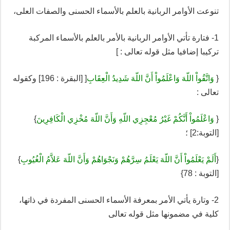
تنوعت الأوامر الربانية بالعلم بالأسماء الحسنى والصفات العلى،
1- فتارة تأتي الأوامر الربانية بالأمر بالعلم بالأسماء المركبة
تركيبا إضافيا مثل قوله تعالى : ]
{
وَاتَّقُواْ اللّهَ وَاعْلَمُواْ أَنَّ اللّهَ شَدِيدُ الْعِقَابِ
[ [البقرة : 196] وكقوله
تعالى :
{
وَاعْلَمُواْ أَنَّكُمْ غَيْرُ مُعْجِزِي اللّهِ وَأَنَّ اللّهَ مُخْزِي الْكَافِرِينَ
}
[التوبة:2] ؛
{
أَلَمْ يَعْلَمُواْ أَنَّ اللّهَ يَعْلَمُ سِرَّهُمْ وَنَجْوَاهُمْ وَأَنَّ اللّهَ عَلاَّمُ الْغُيُوبِ
}
[التوبة : 78}
2- وتارة يأتي الأمر بمعرفة الأسماء الحسنى المفردة في ذاتها،
كلية في مضمونها مثل قوله تعالى