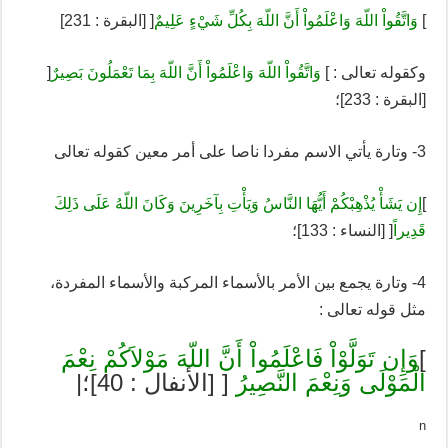
]
وَاتَّقُواْ اللّهَ وَاعْلَمُواْ أَنَّ اللّهَ بِكُلِّ شَيْءٍ عَلِيمٌ
[ [البقرة : 231]
وكقوله تعالى : ]
وَاتَّقُواْ اللّهَ وَاعْلَمُواْ أَنَّ اللّهَ بِمَا تَعْمَلُونَ بَصِيرٌ
[
[البقرة : 233]؛
3- وتارة يأتي الاسم مفردا ناصا على أمر معين كقوله تعالى
]
إِن يَشَأْ يُذْهِبْكُمْ أَيُّهَا النَّاسُ وَيَأْتِ بِآخَرِينَ وَكَانَ اللّهُ عَلَى ذَلِكَ
قَدِيراً
[ [النساء : 133]؛
4- وتارة يجمع بين الأمر بالأسماء المركبة والأسماء المفردة،
مثل قوله تعالى :
]
وَإِن تَوَلَّوْاْ فَاعْلَمُواْ أَنَّ اللّهَ مَوْلاَكُمْ نِعْمَ
الْمَوْلَى وَنِعْمَ النَّصِيرُ
[ [الأنفال : 40]؛|
n