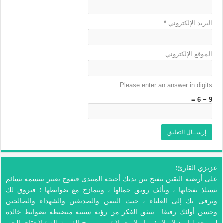
البريد الإلكتروني
*
الموقع الإلكتروني
Please enter an answer in digits:
9 − 6 =
عزيزي القارئ؛
على أرضية اليقين تتفتح بين يديك أجنحة المنتدى فتفوح بعبير تتنسمه نسائم
تستلذ نفحاتها ، وتألف رونق جمالها ، وتتمازج مع ضوابطها ؛ فتروق لك
وترقى بك إلى العلياء ، حيث النبيين والصديقين والشهداء والصالحين
وحسن أولئك رفيقا . ينبثق الفكر من رؤية سننية منضبطة بضوابط خالدة
لن تجد لها تبديلا ولا تغييرا ولا تحويلا ؛ ومن روح القومة لله ؛ لإحقاق الحق