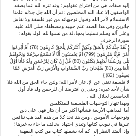
إليه صفات هي من اختراع عقولهم ؛ وقد تنزه الله عما يصفه
الواصفون إلا عباد الله المخلصين ؛ ثم أن الله جل جلاله علمنا
الاستسلام لأمر الله وقبول توجيهاته من غير فلسفة ولا نقاش
جائرين وفي هذا الصدد علم حبيبه ومصطفاه صلى الله عليه
وعلى آله وسلم تسليما بمجادلة من نسبوا لله الولد بقوله :
سورة الزخرف
{ لَقَدْ جِئْنَاكُمْ بِالْحَقِّ وَلَكِنَّ أَكْثَرَكُمْ لِلْحَقِّ كَارِهُونَ (78) أَمْ أَبْرَمُوا
أَمْرًا فَإِنَّا مُبْرِمُونَ (799) أَمْ يَحْسَبُونَ أَنَّا لَا نَسْمَعُ سِرَّهُمْ وَنَجْوَاهُمْ
بَلَى وَرُسُلُنَا لَدَيْهِمْ يَكْتُبُونَ (80) قُلْ إِنْ كَانَ لِلرَّحْمَنِ وَلَدٌ فَأَنَا أَوَّلُ
الْعَابِدِينَ (81) سُبْحَانَ رَبِّ السَّمَاوَاتِ وَالْأَرْضِ رَبِّ الْعَرْشِ عَمَّا
يَصِفُونَ (82) }
لا فلسفة تغني عن الإذعان لأمر الله؛ ولئن جاء الحق من الله فلا
شأن لأحد غيره؛ وحتى إن افترضنا أن للرحمن ولد فأنا أول
الخاضعين لجلال الله .
وبهذا تنهار التوجيهات الفلسفية للمتكلمين .
أما المذاهب الأربعة فشأنها أكثر من أن يثار فهي على دين
وتوجيهات الأمويين ، ومن هنا تجد كلا من هذه المذاهب تنافس
غيرها في تبويب كتابها وتبدي اجتهادا يخالف ما جاء به غيرها ؛
وإذا ألفتنا النظر إلى كم آية يشملها كتاب من كتب الفقهية