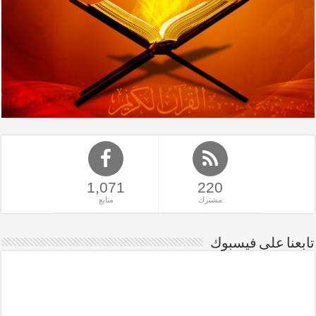
1,071
220
مشترك
متابع
تابعنا على فيسبوك