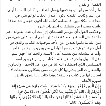
القضاء والقدر.
ولم أجد من ابن تيمية فقيها يؤصل ابتداء من كتاب الله بما أوتي
من علم وكادت عقيدته تكون أصدق العقائد لو لم ينثن في
محاجاته للكلاميين. فمنطلقه كتاب الله أقوى حجة وأشد صدقا
وأثبت مصدرا من منطلقات اجتهادات غيره.
وخلاصة القول أن مؤتمر الشيشان إن أثبت أن هذه الطوائف هي
طائفة أهل السنة والجماعة فقد تبيّن بأنهم ليسوا على شيء من
دين الله ما داموا بعيدين عن الأخذ بتوجيهات الكتاب والذي هو
أول حجة شرعية لا يمسها الباطل من بين يديها ولا من خلفها.
وأما ما ينشدانه من تسمية أهل ” السنة والجماعة ” فهو اسم
ضل السبيل وانحرف عن علم الكتاب ولن نرض بغير اسم
المسلمين الذي اصطفاه الله لنا من دون كل الأسماء والعناوين
والشعارات التي يتدثر بها كل حزب ممن يشكلون تصنيفات لا
أساس لها من كتاب ولا سنة ؛ وهذا كتاب ربنا ينطق بالحق :
سورة الأَنعام
{ إِنَّ الَّذِينَ فَرَّقُوا دِينَهُمْ وَكَانُوا شِيَعًا لَسْتَ مِنْهُمْ فِي شَيْءٍ إِنَّمَا
أَمْرُهُمْ إِلَى اللهِ ثُمَّ يُنَبِّئُهُمْ بِمَا كَانُوا يَفْعَلُونَ (159) مَنْ جَاءَ
بِالْحَسَنَةِ فَلَهُ عَشْرُ أَمْثَالِهَا وَمَنْ جَاءَ بِالسَّيِّئَةِ فَلَا يُجْزَى إِلَّا مِثْلَهَا
وَهُمْ لَا يُظْلَمُونَ (160) }