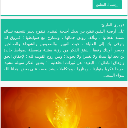
عزيزي القارئ؛
على أرضية اليقين تتفتح بين يديك أجنحة المنتدى فتفوح بعبير تتنسمه نسائم
تستلذ نفحاتها ، وتألف رونق جمالها ، وتتمازج مع ضوابطها ؛ فتروق لك
وترقى بك إلى العلياء ، حيث النبيين والصديقين والشهداء والصالحين
وحسن أولئك رفيقا . ينبثق الفكر من رؤية سننية منضبطة بضوابط خالدة
لن تجد لها تبديلا ولا تغييرا ولا تحويلا ؛ ومن روح القومة لله ؛ لإحقاق الحق
وإزهاق الباطل ؛ - البعيدة عن ثورات الجاهلية - ؛ يشق الفكر سبيله مشيدا
صرحا فكريا متوازنا ، ومتآزرا ، ومتكاملا ، يشد بعضه على بعض. هدانا الله
سواء السبيل.