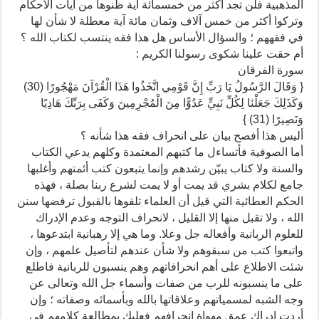
المذهبية فلن تجد أكثر من خمسمائة آية ظنوها من آيات الأحكام
وتركوا أكثر من خمس آلاف وثمان مائة آية معطلة لا شأن لها
في فقههم ؛ والسؤال الأساس هل هذا فقه ينتسب لكتاب الله ؟
أم حقت علينا شكوى رسولنا الكريم :
سورة الفرقان
{ وَقَالَ الرَّسُولُ يَا رَبِّ إِنَّ قَوْمِي اتَّخَذُوا هَذَا الْقُرْآنَ مَهْجُورًا (30)
وَكَذَلِكَ جَعَلْنَا لِكُلِّ نَبِيٍّ عَدُوًّا مِنَ الْمُجْرِمِينَ وَكَفَى بِرَبِّكَ هَادِيًا
وَنَصِيرًا (31) }
أليس هذا أفصح بيان على انحراف فقه هذا شأنه ؟
أما الصوفية فأتساءل ما كتبهم المعتمدة وكلهم يدعي الكتاب
والسنة ولا كتاب يبيّن رشدهم وإنما يتبعون كتب أئمتهم وأغلبها
جامع لكلام بشري قد يمت أو لا يمت لشرع ربنا بصلة ، فهذه
الحكم العطائية التي قيل أن العلماء تلقوها بالقبول ترفضها سنن
الله ، ولا تقبل منها إلا القليل ، لانحراف التوجه وعدم الإدراك
للعلوم الربانية وأفعاله جل وعلا. وما هي إلا رهبانية ابتدعوها ،
واتبعوا كتب من سبقوهم ولا شأن عندهم لتأصيل علمهم ، وإن
شئت الاطلاع على أهم انحرافاتهم وهم ينسبون للربانية فاطلع
على ما ينسبونه للرب من صفات وأسماء جل الله وتعالى عن
وجه الشبه لمسمياتهم وعلاقاتها بالله وبأسمائه وصفاته ؛ وإن
أردت إدراك عمق مهواة انحرافهم فعليك بمطالعة كلامهم في