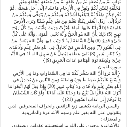
تُرَابٍ ثُمَّ مِنْ نُطْفَةٍ ثُمَّ مِنْ عَلَقَةٍ ثُمَّ مِنْ مُضْغَةٍ مُخَلَّقَةٍ وَغَيْرِ
مُخَلَّقَةٍ لِنُبَيِّنَ لَكُمْ وَنُقِرُّ فِي الْأَرْحَامِ مَا نَشَاءُ إِلَى أَجَلٍ مُسَمًّى ثُمَّ
نُخْرِجُكُمْ طِفْلًا ثُمَّ لِتَبْلُغُوا أَشُدَّكُمْ وَمِنْكُمْ مَنْ يُتَوَفَّى وَمِنْكُمْ مَنْ
يُرَدُّ إِلَى أَرْذَلِ الْعُمُرِ لِكَيْلَا يَعْلَمَ مِنْ بَعْدِ عِلْمٍ شَيْئًا وَتَرَى الْأَرْضَ
هَامِدَةً فَإِذَا أَنْزَلْنَا عَلَيْهَا الْمَاءَ اهْتَزَّتْ وَرَبَتْ وَأَنْبَتَتْ مِنْ كُلِّ زَوْجٍ
بَهِيجٍ (5) ذَلِكَ بِأَنَّ اللهَ هُوَ الْحَقُّ وَأَنَّهُ يُحْيِي الْمَوْتَى وَأَنَّهُ عَلَى كُلِّ
شَيْءٍ قَدِيرٌ (6) وَأَنَّ السَّاعَةَ آتِيَةٌ لَا رَيْبَ فِيهَا وَأَنَّ اللهَ يَبْعَثُ مَنْ
فِي الْقُبُورِ (7) وَمِنَ النَّاسِ مَنْ يُجَادِلُ فِي اللهِ بِغَيْرِ عِلْمٍ وَلَا هُدًى
وَلَا كِتَابٍ مُنِيرٍ (8) ثَانِيَ عِطْفِهِ لِيُضِلَّ عَنْ سَبِيلِ اللهِ لَهُ فِي الدُّنْيَا
خِزْيٌ وَنُذِيقُهُ يَوْمَ الْقِيَامَةِ عَذَابَ الْحَرِيقِ (9) }
سورة لقمان
{ أَلَمْ تَرَوْا أَنَّ اللهَ سَخَّرَ لَكُمْ مَا فِي السَّمَاوَاتِ وَمَا فِي الْأَرْضِ
وَأَسْبَغَ عَلَيْكُمْ نِعَمَهُ ظَاهِرَةً وَبَاطِنَةً وَمِنَ النَّاسِ مَنْ يُجَادِلُ فِي
اللهِ بِغَيْرِ عِلْمٍ وَلَا هُدًى وَلَا كِتَابٍ مُنِيرٍ (20) وَإِذَا قِيلَ لَهُمُ اتَّبِعُوا مَا
أَنْزَلَ اللهُ قَالُوا بَلْ نَتَّبِعُ مَا وَجَدْنَا عَلَيْهِ آبَاءَنَا أَوَلَوْ كَانَ الشَّيْطَانُ
يَدْعُوهُمْ إِلَى عَذَابِ السَّعِيرِ (21) }
والسنن الربانية تكشف زيغ الزائغين وانحراف المنحرفين الذين
يتقولون على الله بغير علم ومنهم الأشاعرة والماتريدية
والمعتزلة :
فالأشاعرة يوجبون على الله ما استحسنته عقولهم ويضيفون