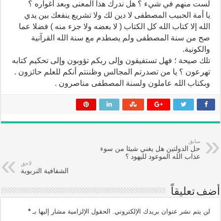
لست منهم في شيء ؟ هل ندرك هذا المعنى وبعد أغواره ؟
يا أمة الحبيب المصطفى لا دين لك ولا تشريع ينفعك بين يدي
الله إلا كتاب الله كل الكتاب ( لا بعضه ولا جزء منه ) فضلا عما
صح من سنة المصطفى ولم يصطدم مع سنة الله القرآنية
والكونية.
تلك صيحة ؛ فهل تستفيقون وإلى ربكم تؤوبون وإلى تحكيم كتابه
تهرعون ؟ يا من تصدرتم المجالس وظننتم أنكم للعلم حائزون .
وبكتاب الله عاملون ولسنة المصطفى مناصرون .
سابق
حل الدولتين هل يغني شيئا من سوء
عذاب الله الموعود لليهود ؟
لاحق
الشفافية التربوية
أضف تعليقاً
لن يتم نشر عنوان بريدك الإلكتروني.
الحقول الإلزامية مشار إليها بـ
*