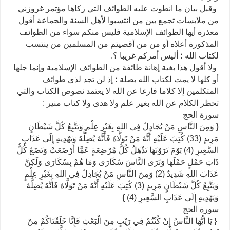
وقبل بيان ما انطوت عليه الطوائف التي زكاها مؤتمر غروزني
من ملابسات تجمع بين من انتسبوا لأهل السنة والجماعة أقول
معذرة أيها الطوائف الإسلامية فليس منكم سواء من الطوائف
المذكورة أعلاه أو من من أقصيتم من المسلمين من ينتسب
لكتاب الله ؛ أليس أمركم غريبا ؟.
ولا أقول هذا بغية إهانة طائفة من الطوائف الإسلامية وإنما جلها
أو كلها لا يمت لكتاب الله بصلة ؛ إذ لن تجد لذى طوائف
المتكلمين إلا كلاما فارغا عن الله لا يعتمد نصوص الكتاب والتي
تحظر الكلام عن الله بغير علم ولا هدى ولا كتاب منير :
سورة الحج
{ وَمِنَ النَّاسِ مَنْ يُجَادِلُ فِي اللهِ بِغَيْرِ عِلْمٍ وَيَتَّبِعُ كُلَّ شَيْطَانٍ
مَرِيدٍ (33) كُتِبَ عَلَيْهِ أَنَّهُ مَنْ تَوَلَّاهُ فَأَنَّهُ يُضِلُّهُ وَيَهْدِيهِ إِلَى عَذَابِ
السَّعِيرِ (4) يَوْمَ تَرَوْنَهَا تَذْهَلُ كُلُّ مُرْضِعَةٍ عَمَّا أَرْضَعَتْ وَتَضَعُ كُلُّ
ذَاتِ حَمْلٍ حَمْلَهَا وَتَرَى النَّاسَ سُكَارَى وَمَا هُمْ بِسُكَارَى وَلَكِنَّ
عَذَابَ اللهِ شَدِيدٌ (2) وَمِنَ النَّاسِ مَنْ يُجَادِلُ فِي اللهِ بِغَيْرِ عِلْمٍ
وَيَتَّبِعُ كُلَّ شَيْطَانٍ مَرِيدٍ (3) كُتِبَ عَلَيْهِ أَنَّهُ مَنْ تَوَلَّاهُ فَأَنَّهُ يُضِلُّهُ
وَيَهْدِيهِ إِلَى عَذَابِ السَّعِيرِ (4) }
سورة الحج
{ يَا أَيُّهَا النَّاسُ إِنْ كُنْتُمْ فِي رَيْبٍ مِنَ الْبَعْثِ فَإِنَّا خَلَقْنَاكُمْ مِنْ