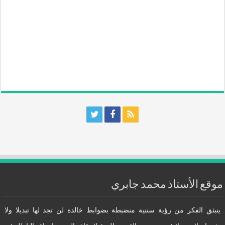
موقع الأستاذ محمد جابري
ينبثق الفكر من رؤية سننية منضبطة بضوابط خالدة لن تجد لها تبديلا ولا